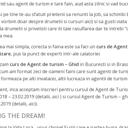
ghid sau agent de turism e tare fain, aud asta zilnic si vad buc
i pe tine te-au sfatuit prietenii sa renunti la job, sa schimbi 
, vorbim doar despre drumetii si cursuri aici) si sa gusti viata 
la drumetii si privelisti care iti taie rasuflarea dar te intrebi 
a mea.
ea mai simpla, corecta si faina este sa faci un
curs de Agent 
izare
, pus la punct de experti intr-ale calatoriei.
izam
curs de Agent de turism – Ghid
in Bucuresti si in Bra
um am format zeci de oameni faini care sunt agenti de turism
ii formeaza pe alti invatacei, altii lucreaza in agentii de turism
ent, inca acceptam inscrieri pentru cursul de Agent de Turis
018 – 23.02.2019 (detalii,
aici
) si cursul Agent de Turism – gh
.2019 (detalii,
aici
).
NG THE DREAM!
ing la Vida Loca… your choice! Si stii care e partea buna, drag