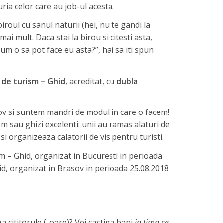
uria celor care au job-ul acesta.
biroul cu sanul naturii (hei, nu te gandi la
mai mult. Daca stai la birou si citesti asta,
“cum o sa pot face eu asta?”, hai sa iti spun
de turism – Ghid
, acreditat, cu
dubla
sov si suntem mandri de modul in care o facem!
 sau ghizi excelenti: unii au ramas alaturi de
 si organizeaza calatorii de vis pentru turisti.
m – Ghid, organizat in Bucuresti in perioada
id, organizat in Brasov in perioada 25.08.2018
a cititorule (-oare)? Vei castiga bani
in timp ce