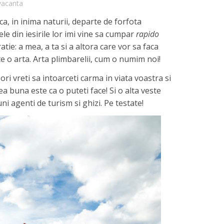
vacanta
a, in inima naturii, departe de forfota
ele din iesirile lor imi vine sa cumpar
rapido
atie: a mea, a ta si a altora care vor sa faca
 o arta. Arta plimbarelii, cum o numim noi!
 ori vreti sa intoarceti carma in viata voastra si
a buna este ca o puteti face! Si o alta veste
i agenti de turism si ghizi. Pe testate!