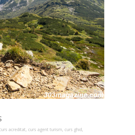
S
curs acreditat
,
curs agent turism
,
curs ghid
,