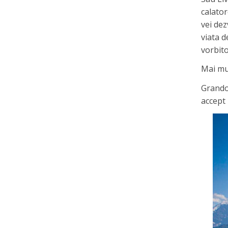
calator
vei dez
viata d
vorbito
Mai mul
Grandoa
accept 