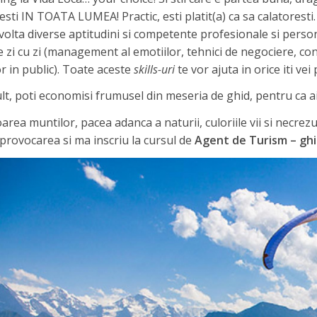
esti IN TOATA LUMEA! Practic, esti platit(a) ca sa calatoresti. 
volta diverse aptitudini si competente profesionale si personale
e zi cu zi (management al emotiilor, tehnici de negociere, con
r in public). Toate aceste
skills-uri
te vor ajuta in orice iti ve
t, poti economisi frumusel din meseria de ghid, pentru ca ai d
rea muntilor, pacea adanca a naturii, culoriile vii si necrez
provocarea si ma inscriu la cursul de
Agent de Turism – gh