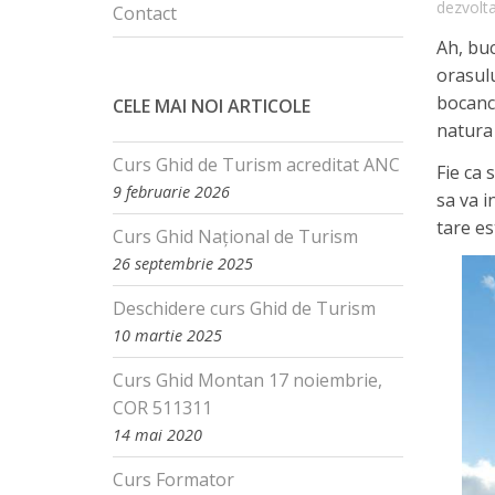
dezvolt
Contact
Ah, buc
orasulu
bocanci
CELE MAI NOI ARTICOLE
natura 
Curs Ghid de Turism acreditat ANC
Fie ca 
9 februarie 2026
sa va i
tare es
Curs Ghid Național de Turism
26 septembrie 2025
Deschidere curs Ghid de Turism
10 martie 2025
Curs Ghid Montan 17 noiembrie,
COR 511311
14 mai 2020
Curs Formator