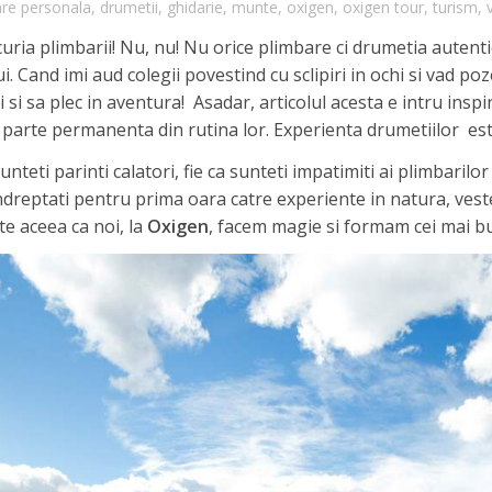
are personala
,
drumetii
,
ghidarie
,
munte
,
oxigen
,
oxigen tour
,
turism
,
uria plimbarii! Nu, nu! Nu orice plimbare ci drumetia autentic
i. Cand imi aud colegii povestind cu sclipiri in ochi si vad poz
 si sa plec in aventura! Asadar, articolul acesta e intru inspir
parte permanenta din rutina lor. Experienta drumetiilor este
sunteti parinti calatori, fie ca sunteti impatimiti ai plimbarilor
ndreptati pentru prima oara catre experiente in natura, veste
te aceea ca noi, la
Oxigen
, facem magie si formam cei mai bun