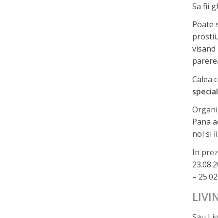
Sa fii 
Poate s
prostii
visand 
parere
Calea c
special
Organ
Pana ac
noi si 
In prez
23.08.2
– 25.02
LIVI
Sau Liv