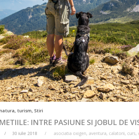
natura, turism
,
Stiri
ETIILE: INTRE PASIUNE SI JOBUL DE VI
30 iulie 2018
asociatia oxigen
,
aventura
,
calatorii
,
curs
,