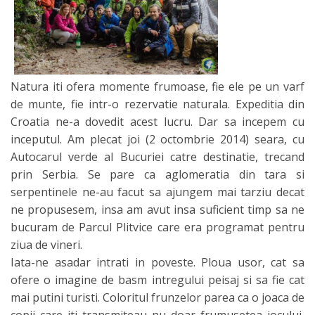
Natura iti ofera momente frumoase, fie ele pe un varf
de munte, fie intr-o rezervatie naturala. Expeditia din
Croatia ne-a dovedit acest lucru. Dar sa incepem cu
inceputul. Am plecat joi (2 octombrie 2014) seara, cu
Autocarul verde al Bucuriei catre destinatie, trecand
prin Serbia. Se pare ca aglomeratia din tara si
serpentinele ne-au facut sa ajungem mai tarziu decat
ne propusesem, insa am avut insa suficient timp sa ne
bucuram de Parcul Plitvice care era programat pentru
ziua de vineri.
Iata-ne asadar intrati in poveste. Ploua usor, cat sa
ofere o imagine de basm intregului peisaj si sa fie cat
mai putini turisti. Coloritul frunzelor parea ca o joaca de
copii care iti transmiteau nu doar frumusetea jocului,