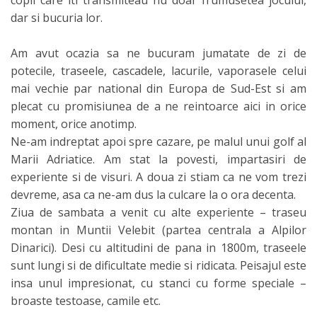
dar si bucuria lor.
Am avut ocazia sa ne bucuram jumatate de zi de
potecile, traseele, cascadele, lacurile, vaporasele celui
mai vechie par national din Europa de Sud-Est si am
plecat cu promisiunea de a ne reintoarce aici in orice
moment, orice anotimp.
Ne-am indreptat apoi spre cazare, pe malul unui golf al
Marii Adriatice. Am stat la povesti, impartasiri de
experiente si de visuri. A doua zi stiam ca ne vom trezi
devreme, asa ca ne-am dus la culcare la o ora decenta.
Ziua de sambata a venit cu alte experiente – traseu
montan in Muntii Velebit (partea centrala a Alpilor
Dinarici). Desi cu altitudini de pana in 1800m, traseele
sunt lungi si de dificultate medie si ridicata. Peisajul este
insa unul impresionat, cu stanci cu forme speciale –
broaste testoase, camile etc.