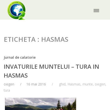
ETICHETA : HASMAS
Jurnal de calatorie
INVATURILE MUNTELUI – TURA IN
HASMAS
oxigen
16 mai 2016
ghid
,
Hasmas
,
munte
,
oxigen
,
tura