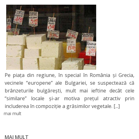
Pe piaţa din regiune, în special în România şi Grecia,
vecinele “europene” ale Bulgariei, se suspectează că
brânzeturile bulgăreşti, mult mai ieftine decât cele
“similare” locale şi-ar motiva preţul atractiv prin
includerea în compoziţie a grăsimilor vegetale.
[...]
mai mult
MAI MULT