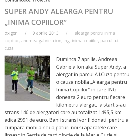
SUPER ANDY ALEARGA PENTRU
„INIMA COPIILOR”
oxigen
9 aprilie 2013
alearga pentru inima
copiilor
,
andreea gabriela ion
,
ing
,
inima copiilor
,
parcul a.i.
cuza
Duminca 7 aprilie, Andreea
Gabriela Ion aka Super Andy, a
alergat in parcul A.I.Cuza pentru
o cauza nobila „Alearga pentru
Inima Copiilor” in care ING
doneaza 2 euro pentru fiecare
kilometru alergat, la start s-au
strans 146 de alergatori care au totalizat 1495,5 km
adica 2991 de euro.
Banii stransi vor fi donati pentru a
cumpara mobila noua,paturi noi si aparatele care
lipsesc in Sectia de cardiologie de la Marie Curie si