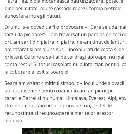
Tatra Tea, ploia mocaneasca patrunzatoare, potecile
bine delimitate, multe cascade repezi, forma pietrele,
atmosfera intregii naturi.
Drumul s-a dovedit a fi o provocare – „Care se uda mai
tarziu la picioare?” – am traversat un paraias de zeci de
ori, am sarit din piatra in piatra, ne-am tinut de lanturi,
am catarat si am ajuns sus – inconjurati de ceata si de
prieteni. Ce bine e sa-i ai pe cei dragi aproape, nu mai
conta restul! Si totusi rasplata nu a intarziat, pentru ca
la coborare a iesit si soarele!
Seara am vizitat cimitirul simbolic – locul unde slovacii
au pus insemne pentru oamenii care au pierit pe
cararile Tatrei si nu numai: Himalaya, Everest, Alpi, etc.
Un sentiment fain ne-a cuprins pe toti, un fel de
recunostinta si recunoastere a meritelor acestor
alpinisti.