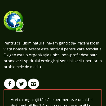
Pentru că iubim natura, ne-am gândit să-i facem loc în
viața noastră. Acesta este motivul pentru care Asociația
Oxigen este o organizație unică, non-profit destinată
promovării spiritului ecologic și sensibilizării tinerilor în
problemele de mediu.
Vrei ca angajații tăi să experimenteze un altfel
de teambuilding? Atunci scrie-ne un e-mail la