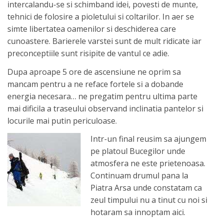
intercalandu-se si schimband idei, povesti de munte,
tehnici de folosire a pioletului si coltarilor. In aer se
simte libertatea oamenilor si deschiderea care
cunoastere. Barierele varstei sunt de mult ridicate iar
preconceptiile sunt risipite de vantul ce adie.
Dupa aproape 5 ore de ascensiune ne oprim sa
mancam pentru a ne reface fortele si a dobande
energia necesara… ne pregatim pentru ultima parte
mai dificila a traseului observand inclinatia pantelor si
locurile mai putin periculoase.
Intr-un final reusim sa ajungem
pe platoul Bucegilor unde
atmosfera ne este prietenoasa.
Continuam drumul pana la
Piatra Arsa unde constatam ca
zeul timpului nu a tinut cu noi si
hotaram sa innoptam aici.