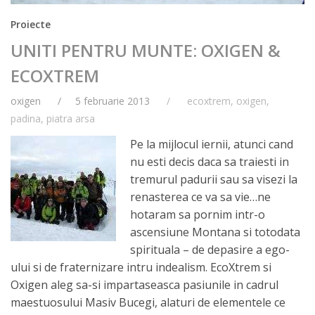
Proiecte
UNITI PENTRU MUNTE: OXIGEN &
ECOXTREM
oxigen
5 februarie 2013
ecoxtrem
,
oxigen
,
padina
,
piatra arsa
Pe la mijlocul iernii, atunci cand
nu esti decis daca sa traiesti in
tremurul padurii sau sa visezi la
renasterea ce va sa vie…ne
hotaram sa pornim intr-o
ascensiune Montana si totodata
spirituala – de depasire a ego-
ului si de fraternizare intru indealism. EcoXtrem si
Oxigen aleg sa-si impartaseasca pasiunile in cadrul
maestuosului Masiv Bucegi, alaturi de elementele ce