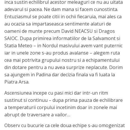
inca sustin echilibrul acestor meleaguri ce nu au uitata
adevarul si pacea. Ne dam mana si facem cunostinta.
Entuziasmul se poate citii in ochii fiecaruia, mai ales ca
au ocazia sa impartaseasca sentimente alaturi de
oameni de munte precum David NEACSU si Dragos
SAIOC. Dupa primirea informatiilor de la Salvamont si
Statia Meteo – in Nordul masivului avem vant puternic
iar in unele zone s-au produs avalanse – alegem ruta
cea mai potrivita grupului nostru si a echipamentului
din dotare pentru a nu avea surprize neplacute. Dorim
sa ajungem in Padina dar decizia finala va fi luata la
Piatra Arsa.
Ascensiunea incepe cu pasi mici dar intr-un ritm
sustinut si continuu – dupa prima pauza de echilibrare
a temperaturii corpului incetinim doar in zonele mai
abrupt de traversare a vailor…
Observ cu bucurie ca cele doua echipe s-au omogenizat