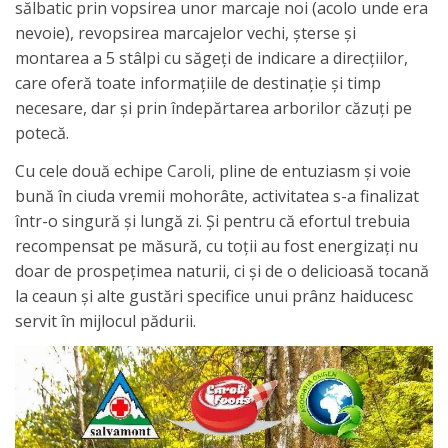
sălbatic prin vopsirea unor marcaje noi (acolo unde era
nevoie), revopsirea marcajelor vechi, șterse şi
montarea a 5 stâlpi cu săgeți de indicare a direcțiilor,
care oferă toate informațiile de destinație și timp
necesare, dar și prin îndepărtarea arborilor căzuți pe
potecă.
Cu cele două echipe
Caroli
, pline de entuziasm și voie
bună în ciuda vremii mohorâte, activitatea s-a finalizat
într-o singură și lungă zi. Și pentru că efortul trebuia
recompensat pe măsură, cu toții au fost energizaţi nu
doar de prospețimea naturii, ci și de o delicioasă tocană
la ceaun și alte gustări specifice unui prânz haiducesc
servit în mijlocul pădurii.