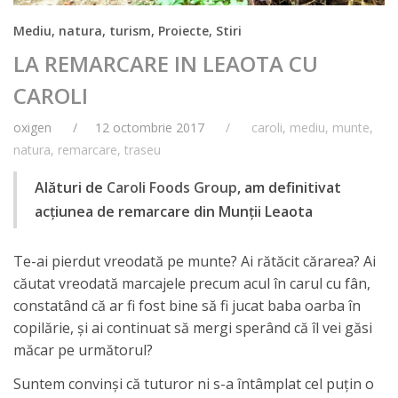
Mediu, natura, turism
,
Proiecte
,
Stiri
LA REMARCARE IN LEAOTA CU
CAROLI
oxigen
12 octombrie 2017
caroli
,
mediu
,
munte
,
natura
,
remarcare
,
traseu
Alături de
Caroli Foods Group
, am definitivat
acțiunea de remarcare din Munții Leaota
Te-ai pierdut vreodată pe munte? Ai rătăcit cărarea? Ai
căutat vreodată marcajele precum acul în carul cu fân,
constatând că ar fi fost bine să fi jucat baba oarba în
copilărie, şi ai continuat să mergi sperând că îl vei găsi
măcar pe următorul?
Suntem convinși că tuturor ni s-a întâmplat cel puțin o