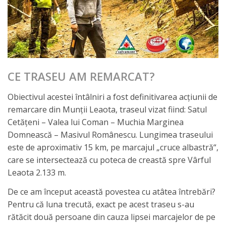
CE TRASEU AM REMARCAT?
Obiectivul acestei întâlniri a fost definitivarea acțiunii de
remarcare din Munții Leaota, traseul vizat fiind: Satul
Cetățeni – Valea lui Coman – Muchia Marginea
Domnească – Masivul Românescu. Lungimea traseului
este de aproximativ 15 km, pe marcajul „cruce albastră“,
care se intersectează cu poteca de creastă spre Vârful
Leaota 2.133 m.
De ce am început această povestea cu atâtea întrebări?
Pentru că luna trecută, exact pe acest traseu s-au
rătăcit două persoane din cauza lipsei marcajelor de pe