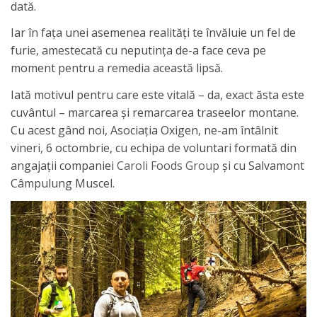
dată.
Iar în fața unei asemenea realități te învăluie un fel de
furie, amestecată cu neputința de-a face ceva pe
moment pentru a remedia această lipsă.
Iată motivul pentru care este vitală – da, exact ăsta este
cuvântul – marcarea și remarcarea traseelor montane.
Cu acest gând noi, Asociația Oxigen, ne-am întâlnit
vineri, 6 octombrie, cu echipa de voluntari formată din
angajații companiei
Caroli Foods Group
şi cu Salvamont
Câmpulung Muscel.