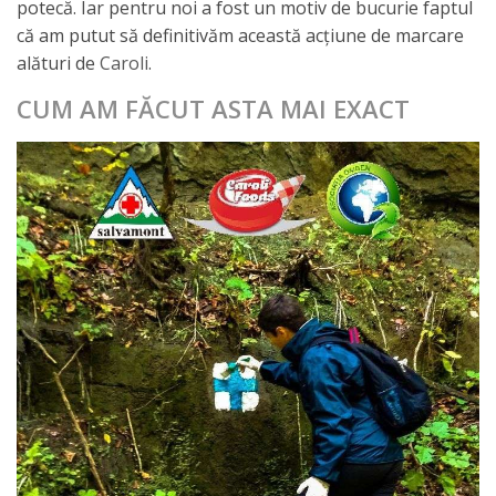
potecă. Iar pentru noi a fost un motiv de bucurie faptul
că am putut să definitivăm această acțiune de marcare
alături de
Caroli
.
CUM AM FĂCUT ASTA MAI EXACT