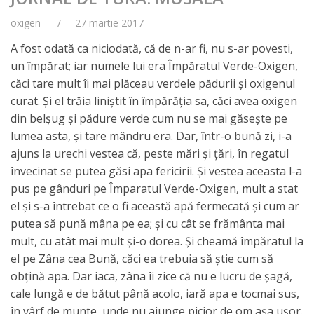
oxigen
27 martie 2017
A fost odată ca niciodată, că de n-ar fi, nu s-ar povesti,
un împărat; iar numele lui era Împăratul Verde-Oxigen,
căci tare mult îi mai plăceau verdele pădurii şi oxigenul
curat. Şi el trăia liniştit în împărăţia sa, căci avea oxigen
din belşug şi pădure verde cum nu se mai găseşte pe
lumea asta, şi tare mândru era. Dar, într-o bună zi, i-a
ajuns la urechi vestea că, peste mări şi ţări, în regatul
învecinat se putea găsi apa fericirii. Şi vestea aceasta l-a
pus pe gânduri pe Împaratul Verde-Oxigen, mult a stat
el şi s-a întrebat ce o fi această apă fermecată şi cum ar
putea să pună mâna pe ea; şi cu cât se frământa mai
mult, cu atât mai mult şi-o dorea. Şi cheamă împăratul la
el pe Zâna cea Bună, căci ea trebuia să ştie cum să
obţină apa. Dar iaca, zâna îi zice că nu e lucru de şagă,
cale lungă e de bătut până acolo, iară apa e tocmai sus,
în vârf de munte, unde nu ajunge picior de om aşa uşor.