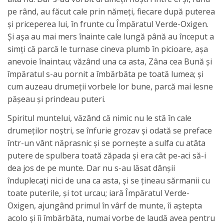
pe rând, au făcut cale prin nămeţi, fiecare după puterea
şi priceperea lui, în frunte cu Împăratul Verde-Oxigen.
Şi aşa au mai mers înainte cale lungă până au început a
simţi că parcă le turnase cineva plumb în picioare, aşa
anevoie înaintau; văzând una ca asta, Zâna cea Bună şi
împăratul s-au pornit a îmbărbăta pe toată lumea; şi
cum auzeau drumeţii vorbele lor bune, parcă mai lesne
păşeau şi prindeau puteri.
Spiritul muntelui, văzând că nimic nu le stă în cale
drumeţilor noştri, se înfurie grozav şi odată se preface
într-un vânt năprasnic şi se porneşte a sulfa cu atâta
putere de spulbera toată zăpada şi era cât pe-aci să-i
dea jos de pe munte. Dar nu s-au lăsat dânşii
înduplecaţi nici de una ca asta, şi se ţineau sărmanii cu
toate puterile, şi tot urcau; iară Împăratul Verde-
Oxigen, ajungând primul în vârf de munte, îi aştepta
acolo şi îi îmbărbăta, numai vorbe de laudă avea pentru