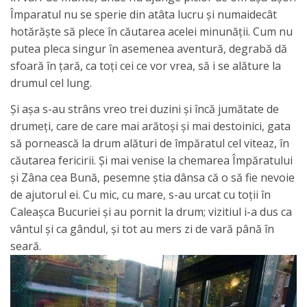
Împaratul nu se sperie din atâta lucru şi numaidecât
hotărăşte să plece în căutarea acelei minunăţii. Cum nu
putea pleca singur în asemenea aventură, degrabă dă
sfoară în ţară, ca toţi cei ce vor vrea, să i se alăture la
drumul cel lung.
Şi aşa s-au strâns vreo trei duzini şi încă jumătate de
drumeţi, care de care mai arătoşi şi mai destoinici, gata
să pornească la drum alături de împăratul cel viteaz, în
căutarea fericirii. Şi mai venise la chemarea Împăratului
şi Zâna cea Bună, pesemne ştia dânsa că o să fie nevoie
de ajutorul ei. Cu mic, cu mare, s-au urcat cu toţii în
Caleaşca Bucuriei şi au pornit la drum; vizitiul i-a dus ca
vântul şi ca gândul, şi tot au mers zi de vară până în
seară.