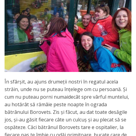
În sfârşit, au ajuns drumeţii nostri în regatul acela
străin, unde nu se puteau înţelege om cu persoană. Şi
cum nu puteau porni numaidecât spre vârful muntelui,
au hotărât să rămâie peste noapte în ograda
bătrânului Borovets. Zis şi făcut, au dat toate desăgile
jos, şi-au găsit fiecare câte un culcuş şi au plecat să se
ospăteze. Căci bătrânul Borovets tare e ospitalier, la
fiecare pas te îmbie cu odăi primitoare, bucate care de