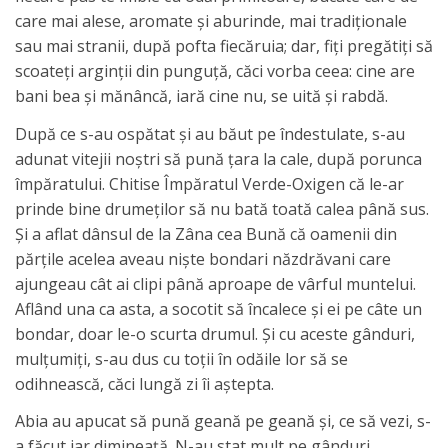
care mai alese, aromate şi aburinde, mai tradiţionale
sau mai stranii, după pofta fiecăruia; dar, fiţi pregătiţi să
scoateţi arginţii din punguţă, căci vorba ceea: cine are
bani bea şi mănâncă, iară cine nu, se uită și rabdă.
După ce s-au ospătat şi au băut pe îndestulate, s-au
adunat vitejii noştri să pună ţara la cale, după porunca
împăratului. Chitise Împăratul Verde-Oxigen că le-ar
prinde bine drumeţilor să nu bată toată calea până sus.
Şi a aflat dânsul de la Zâna cea Bună că oamenii din
părţile acelea aveau nişte bondari năzdrăvani care
ajungeau cât ai clipi până aproape de vârful muntelui.
Aflând una ca asta, a socotit să încalece şi ei pe câte un
bondar, doar le-o scurta drumul. Şi cu aceste gânduri,
mulţumiţi, s-au dus cu toţii în odăile lor să se
odihnească, căci lungă zi îi aştepta.
Abia au apucat să pună geană pe geană şi, ce să vezi, s-
a făcut iar dimineaţă. N-au stat mult pe gânduri