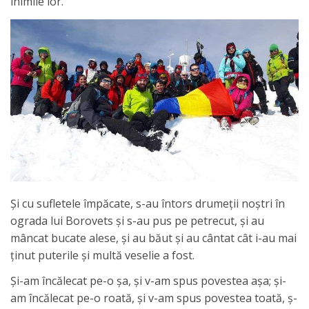
inimile lor.
Şi cu sufletele împăcate, s-au întors drumeţii noştri în
ograda lui Borovets şi s-au pus pe petrecut, şi au
mâncat bucate alese, şi au băut şi au cântat cât i-au mai
ţinut puterile şi multă veselie a fost.
Şi-am încălecat pe-o şa, şi v-am spus povestea aşa; şi-
am încălecat pe-o roată, şi v-am spus povestea toată, ş-