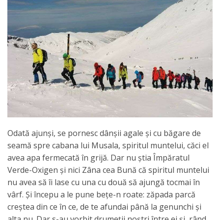
Odată ajunşi, se pornesc dânşii agale şi cu băgare de
seamă spre cabana lui Musala, spiritul muntelui, căci el
avea apa fermecată în grijă. Dar nu ştia Împăratul
Verde-Oxigen şi nici Zâna cea Bună că spiritul muntelui
nu avea să îi lase cu una cu două să ajungă tocmai în
vârf. Şi începu a le pune beţe-n roate: zăpada parcă
creştea din ce în ce, de te afundai până la genunchi şi
alta nu. Dar s-au vorbit drumeţii noştri între ei şi, rând