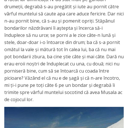
drumeţii, degrabă s-au pregătit şi iute au pornit către
vârful muntelui să caute apa care aduce fericire. Dar nici
n-au pornit bine, că s-au şi pomenit opriţi. Stăpânul
bondarilor năzdrăvani îi aştepta şi încerca să-i
înduplece să nu urce; se porni a le zice câte-n lună şi
stele, doar-doar i-o întoarce din drum; ba că s-a pornit
omătul la vale şi mătură tot în calea lui, ba că nu mai
pot bondarii zbura, ba cine ştie câte şi mai câte. Dară nu
erau eroii noştri de înduplecat cu una, cu două; nici nu
porniseră bine, cum să se întoarcă cu coada între
picioare? Văzând el că nu e de şagă şi că n-are încotro,
mi ţi-i pune pe toţi câte 6 pe un bondar şi degrabă îi
trimite spre vârful muntelui socotind că avea Musala ac
de cojocul lor.