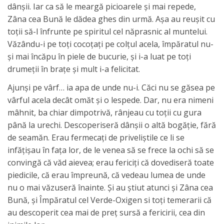
dânşii. Iar ca să le meargă picioarele şi mai repede,
Zâna cea Bună le dădea ghes din urmă. Aşa au reuşit cu
toţii să-l înfrunte pe spiritul cel năprasnic al muntelui.
Văzându-i pe toţi cocoţaţi pe colţul acela, împăratul nu-
şi mai încăpu în piele de bucurie, şi i-a luat pe toţi
drumeţii în braţe şi mult i-a felicitat.
Ajunşi pe vârf… ia apa de unde nu-i. Căci nu se găsea pe
vârful acela decât omăt şi o lespede. Dar, nu era nimeni
mâhnit, ba chiar dimpotrivă, rânjeau cu toţii cu gura
până la urechi. Descoperiseră dânşii o altă bogăţie, fără
de seamăn. Erau fermecaţi de priveliştile ce li se
infăţişau în faţa lor, de le venea să se frece la ochi să se
convingă că văd aievea; erau fericiţi că dovediseră toate
piedicile, că erau împreună, că vedeau lumea de unde
nu o mai văzuseră înainte. Şi au ştiut atunci şi Zâna cea
Bună, şi Împăratul cel Verde-Oxigen si toţi temerarii că
au descoperit cea mai de preţ sursă a fericirii, cea din