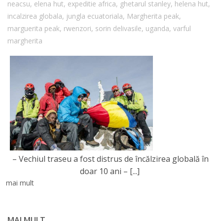
neacsu
,
elena hut
,
expeditie africa
,
ghetarul stanley
,
helena hut
,
incalzirea globala
,
jungla ecuatoriala
,
Margherita peak
,
marguerita peak
,
rwenzori
,
sorin delivasile
,
uganda
,
varful
margherita
– Vechiul traseu a fost distrus de încălzirea globală în
doar 10 ani –
[...]
mai mult
MAI MULT