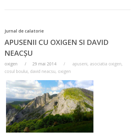
Jurnal de calatorie
APUSENII CU OXIGEN SI DAVID
NEACȘU
oxigen
29 mai 2014
apuseni
,
asociatia oxigen
,
cosul boului
,
david neacsu
,
oxigen