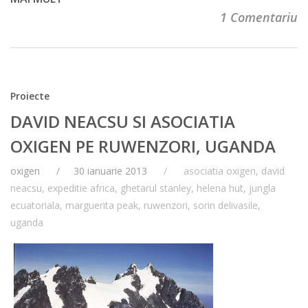
1 Comentariu
Proiecte
DAVID NEACSU SI ASOCIATIA
OXIGEN PE RUWENZORI, UGANDA
oxigen
30 ianuarie 2013
asociatia oxigen
,
david
neacsu
,
expeditie africa
,
ghetarul stanley
,
helena hut
,
jungla
ecuatoriala
,
marguerita peak
,
ruwenzori
,
sorin delivasile
,
uganda