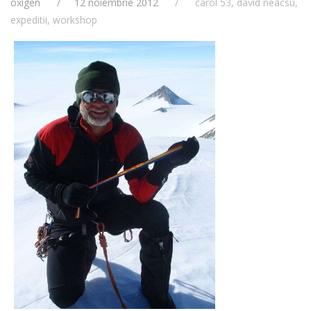
oxigen
12 noiembrie 2012
carol 53
,
david neacsu
,
expeditii
,
workshop