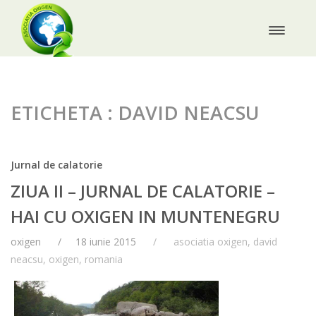
ETICHETA : DAVID NEACSU
Jurnal de calatorie
ZIUA II – JURNAL DE CALATORIE –
HAI CU OXIGEN IN MUNTENEGRU
oxigen
18 iunie 2015
asociatia oxigen
,
david
neacsu
,
oxigen
,
romania