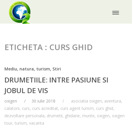
ETICHETA : CURS GHID
Mediu, natura, turism
,
Stiri
DRUMETIILE: INTRE PASIUNE SI
JOBUL DE VIS
oxigen
30 iulie 2018
asociatia oxigen
,
aventura
,
calatorii
,
curs
,
curs acreditat
,
curs agent turism
,
curs ghid
,
dezvoltare personala
,
drumetii
,
ghidarie
,
munte
,
oxigen
,
oxigen
tour
,
turism
,
vacanta