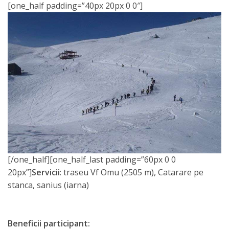
[one_half padding=”40px 20px 0 0″]
[/one_half][one_half_last padding=”60px 0 0
20px”]
Servicii
: traseu Vf Omu (2505 m), Catarare pe
stanca, sanius (iarna)
Beneficii participant: