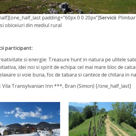
alf][one_half_last padding=”60px 0 0 20px”]
Servicii
: Plimbar
i si obiceiuri din mediul rural
ii participant:
reativitate si energie: Treasure hunt in natura pe ulitele sat
nitiativa, idei noi si spirit de echipa: cel mai mare bloc de cal
elaxare si voie buna, foc de tabara si cantece de chitara in na
: Vila Transylvanian Inn ***, Bran (Simon) [/one_half_last]