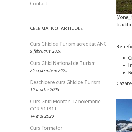
Contact
[/one_h
traditi
CELE MAI NOI ARTICOLE
Curs Ghid de Turism acreditat ANC
Benefic
9 februarie 2026
C
Curs Ghid Național de Turism
I
26 septembrie 2025
R
Deschidere curs Ghid de Turism
Cazare
10 martie 2025
Curs Ghid Montan 17 noiembrie,
COR 511311
14 mai 2020
Curs Formator