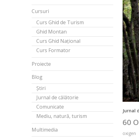
Cursuri
Curs Ghid de Turism
Ghid Montan
Curs Ghid Național
Curs Formator
Proiecte
Blog
Știri
Jurnal de călătorie
Comunicate
Jurnal 
Mediu, natură, turism
60 O
Multimedia
oxigen