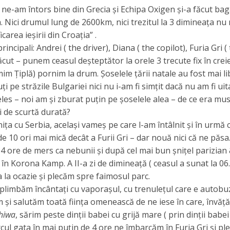
 ne-am întors bine din Grecia și Echipa Oxigen și-a făcut bag
. Nici drumul lung de 2600km, nici trezitul la 3 dimineața nu 
icarea ieșirii din Croația” .
principali: Andrei ( the driver), Diana ( the copilot), Furia Gri (
făcut – punem ceasul deșteptător la orele 3 trecute fix în creieri
m Țiplă) pornim la drum. Șoselele țării natale au fost mai lib
ți pe străzile Bulgariei nici nu i-am fi simțit dacă nu am fi ui
les – noi am și zburat puțin pe șoselele alea – de ce era mus
 de scurtă durată?
ița cu Serbia, același vameș pe care l-am întâlnit și în urmă cu
de 10 ori mai mică decât a Furii Gri – dar nouă nici că ne păsa
 ore de mers ca nebunii și după cel mai bun șnițel parizian
e în Korona Kamp. A II-a zi de dimineață ( ceasul a sunat la 06.
 la ocazie și plecăm spre faimosul parc.
 plimbăm încântați cu vaporașul, cu trenulețul care e autobuz
și salutăm toată ființa omenească de ne iese în care, învă
hiwa
, sărim peste dinții babei cu grijă mare ( prin dinții bab
cul gata în mai puțin de 4 ore ne îmbarcăm în Furia Gri și p