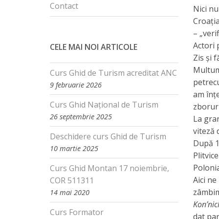
Contact
Nici nu
Croația
– „verif
Actori 
CELE MAI NOI ARTICOLE
Zis și 
Multumi
Curs Ghid de Turism acreditat ANC
petrecu
9 februarie 2026
am înțe
Curs Ghid Național de Turism
zboruri
26 septembrie 2025
La gran
viteză 
Deschidere curs Ghid de Turism
După 14
10 martie 2025
Plitvic
Polonia
Curs Ghid Montan 17 noiembrie,
Aici ne
COR 511311
zâmbim 
14 mai 2020
Kon’nic
Curs Formator
dat par