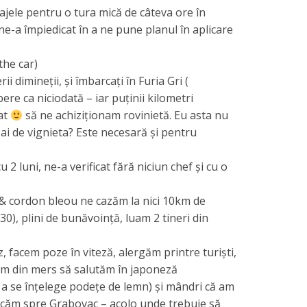
ajele pentru o tura mică de câteva ore în
ne-a împiedicat în a ne pune planul în aplicare
 the car)
i dimineții, și îmbarcați în Furia Gri (
ere ca niciodată – iar puținii kilometri
tat
să ne achiziționam rovinietă. Eu asta nu
ai de vignieta? Este necesară și pentru
 2 luni, ne-a verificat fără niciun chef și cu o
.
 & cordon bleou ne cazăm la nici 10km de
30), plini de bunăvoință, luam 2 tineri din
, facem poze în viteză, alergăm printre turiști,
țăm din mers să salutăm în japoneză
ei a se înțelege podețe de lemn) și mândri că am
lecăm spre Grabovac – acolo unde trebuie să