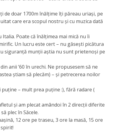
i de doar 1700m înălțime îți păreau uriași, pe
itat care era scopul nostru și cu muzica dată
u Italia. Poate că înălțimea mai mică nu îi
mirific. Un lucru este cert – nu găsești picătura
i cu siguranță munții aștia nu sunt prietenoși pe
 din anii ’60 în urechi. Ne propusesem să ne
-astea știam să plecăm) – și petrecerea noilor
uține – mult prea puține :), fără radare (
etul și am plecat amândoi în 2 direcții diferite
să plec în Săcele.
mașină, 12 ore pe traseu, 3 ore la masă, 15 ore
pirit!