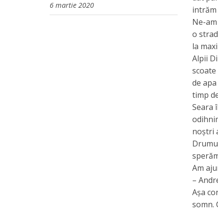
6 martie 2020
intrăm 
Ne-am î
o strad
la maxi
Alpii D
scoate 
de apa 
timp de
Seara î
odihnim
noștri 
Drumu d
sperăm)
Am ajun
– Andre
Așa con
somn. C