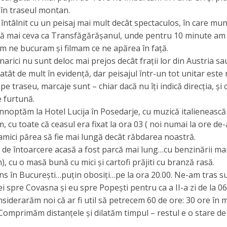
în traseul montan.
ntâlnit cu un peisaj mai mult decât spectaculos, în care munț
ă mai ceva ca Transfăgărășanul, unde pentru 10 minute am u
m ne bucuram și filmam ce ne apărea în față.
inarici nu sunt deloc mai prejos decât frații lor din Austria sa
atât de mult în evidență, dar peisajul într-un tot unitar este 
pe traseu, marcaje sunt – chiar dacă nu îți indică direcția, ș
 furtună.
nnoptăm la Hotel Lucija în Posedarje, cu muzică italienească
, cu toate că ceasul era fixat la ora 03 ( noi numai la ore de
amici părea să fie mai lungă decât răbdarea noastră.
e întoarcere acasă a fost parcă mai lung…cu benzinării mai p
, cu o masă bună cu mici și cartofi prăjiti cu branză rasă.
s în București…puțin obosiți…pe la ora 20.00. Ne-am tras sufl
i spre Covasna și eu spre Popești pentru ca a II-a zi de la 06 
siderarăm noi că ar fi util să petrecem 60 de ore: 30 ore în 
omprimăm distanțele și dilatăm timpul – restul e o stare de s