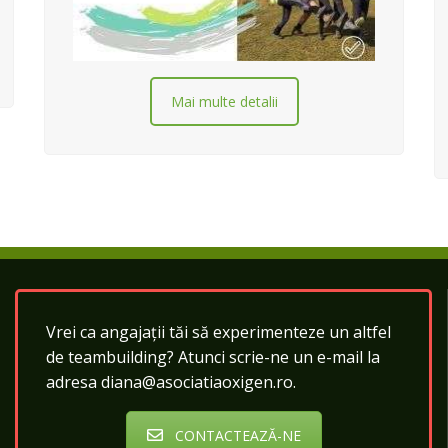
Mai multe detalii
Vrei ca angajații tăi să experimenteze un altfel
de teambuilding? Atunci scrie-ne un e-mail la
adresa diana@asociatiaoxigen.ro.
CONTACTEAZĂ-NE