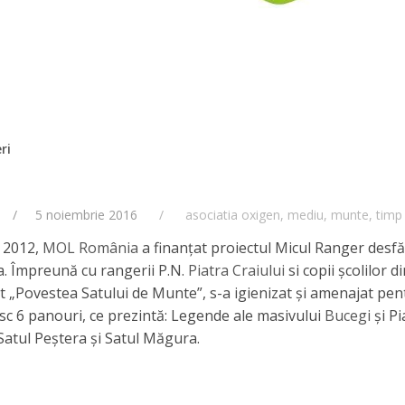
ri
5 noiembrie 2016
asociatia oxigen
,
mediu
,
munte
,
timp 
l 2012,
MOL România
a finanțat proiectul Micul Ranger desfăș
a. Împreună cu rangerii P.N.
Piatra Craiului
si copii școlilor d
at „Povestea Satului de Munte”, s-a igienizat și amenajat pe
sc 6 panouri, ce prezintă: Legende ale masivului
Bucegi
și Pi
 Satul Peștera și Satul Măgura.