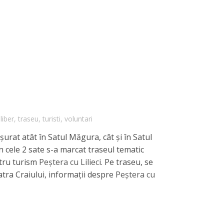
liber
,
traseu
,
turisti
,
voluntari
urat atât în Satul Măgura, cât și în Satul
in cele 2 sate s-a marcat traseul tematic
ntru turism
Peștera cu Lilieci
. Pe traseu, se
atra Craiului, informații despre
Peștera cu