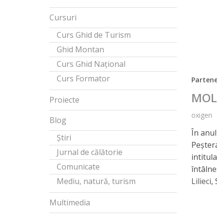
Cursuri
Curs Ghid de Turism
Ghid Montan
Curs Ghid Național
Curs Formator
Partene
MOL
Proiecte
oxigen
Blog
În anu
Știri
Peșter
Jurnal de călătorie
intitul
Comunicate
întâlne
Mediu, natură, turism
Lilieci
,
Multimedia