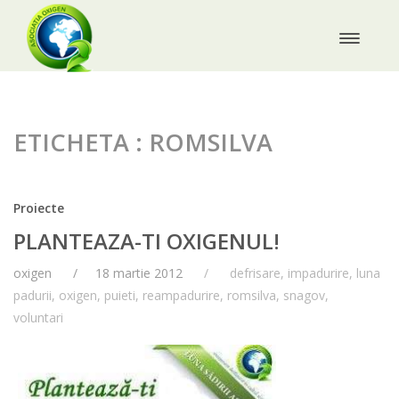
ETICHETA : ROMSILVA
Proiecte
PLANTEAZA-TI OXIGENUL!
oxigen
18 martie 2012
defrisare
,
impadurire
,
luna
padurii
,
oxigen
,
puieti
,
reampadurire
,
romsilva
,
snagov
,
voluntari