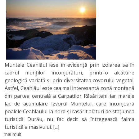
Muntele Ceahlăul iese în evidenţă prin izolarea sa în
cadrul munţilor înconjurători, printr-o alcătuire
geologică variată şi prin diversitatea covorului vegetal.
Astfel, Ceahlăul este cea mai interesantă zonă montană
din partea centrală a Carpaţilor Răsăriteni iar marele
lac de acumulare Izvorul Muntelui, care înconjoară
poalele Ceahlăului la nord şi rasărit alături de staţiunea
turistică Durău, nu fac decît să întregească faima
turistică a masivului.
[...]
mai mult