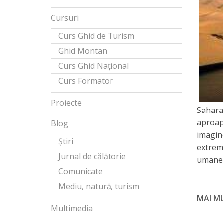
Cursuri
Curs Ghid de Turism
Ghid Montan
Curs Ghid Național
Curs Formator
Proiecte
Sahara
aproape
Blog
imagin
Știri
extreme
Jurnal de călătorie
umane
Comunicate
Mediu, natură, turism
MAI M
Multimedia