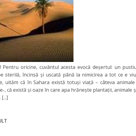
! Pentru oricine, cuvântul acesta evocă deşertul: un pustiu
 sterilă, încinsă şi uscată până la nimicirea a tot ce e v
e, uităm că în Sahara există totuşi viaţă – câteva animale 
-, că există şi oaze în care apa hrăneşte plantaţii, animale ş
.
[...]
ULT