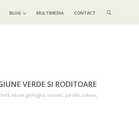
BLOG
MULTIMEDIA
CONTACT
IUNE VERDE SI RODITOARE
,
fertil
,
istoria geologica
,
oameni
,
paradis
,
sahara
,