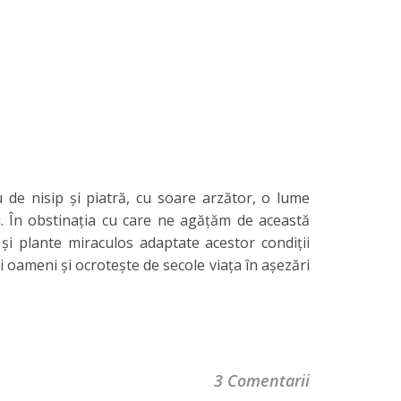
 de nisip şi piatră, cu soare arzător, o lume
iu. În obstinaţia cu care ne agăţăm de această
şi plante miraculos adaptate acestor condiţii
i oameni şi ocroteşte de secole viaţa în aşezări
3 Comentarii