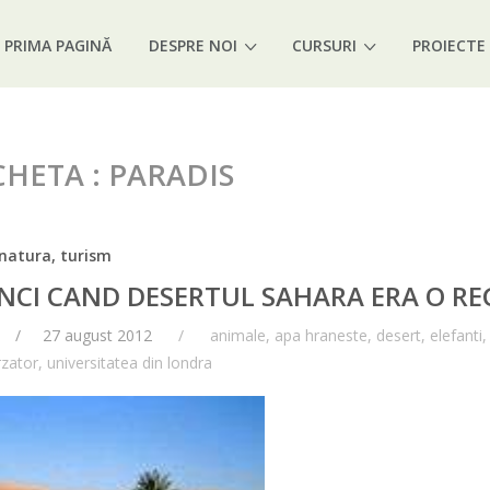
PRIMA PAGINĂ
DESPRE NOI
CURSURI
PROIECTE
CHETA : PARADIS
natura, turism
NCI CAND DESERTUL SAHARA ERA O REG
27 august 2012
animale
,
apa hraneste
,
desert
,
elefanti
rzator
,
universitatea din londra