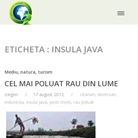
ETICHETA : INSULA JAVA
Mediu, natura, turism
CEL MAI POLUAT RAU DIN LUME
oxigen
17 august 2012
citarum
,
deversari
,
indonezia
,
insula java
,
pesti morti
,
rau poluat