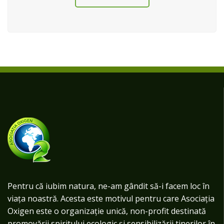
Pentru că iubim natura, ne-am gândit să-i facem loc în
viața noastră. Acesta este motivul pentru care Asociația
Oxigen este o organizație unică, non-profit destinată
promovării spiritului ecologic și sensibilizării tinerilor în