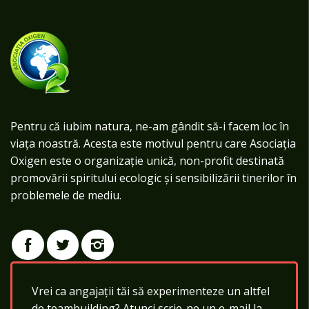
Pentru că iubim natura, ne-am gândit să-i facem loc în
viața noastră. Acesta este motivul pentru care Asociația
Oxigen este o organizație unică, non-profit destinată
promovării spiritului ecologic și sensibilizării tinerilor în
problemele de mediu.
Vrei ca angajații tăi să experimenteze un altfel
de teambuilding? Atunci scrie-ne un e-mail la