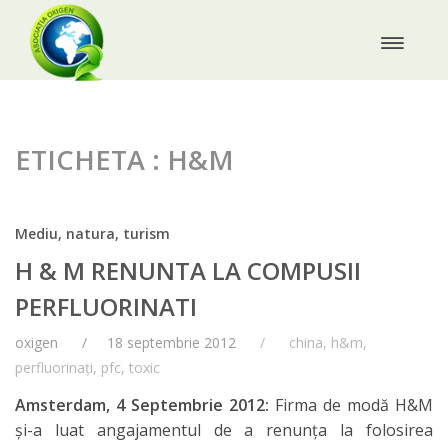
ETICHETA : H&M
Mediu, natura, turism
H & M RENUNTA LA COMPUSII
PERFLUORINATI
oxigen
18 septembrie 2012
china
,
h&m
,
perfluorinați
,
pfc
,
toxic
Amsterdam, 4 Septembrie 2012:
Firma de modă H&M
și-a luat angajamentul de a renunța la folosirea