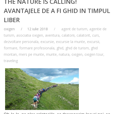
THE NATURE IS CALLING!
AVANTAJELE DE A FI GHID IN TIMPUL
LIBER
oxigen
12 iulie 2018
agent de turism
,
agentie de
turism
,
asociatia oxigen
,
aventura
,
calatorii
,
calatorit
,
curs
,
dezvoltare personala
,
excursie
,
excursie la munte
,
excursii
,
formare
,
formare profesionala
,
ghid
,
ghid de turism
,
ghid
montan
,
mers pe munte
,
munte
,
natura
,
oxigen
,
oxigen tour
,
traveling