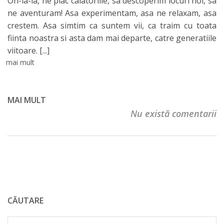
Oh-la-la, ne plac calatoriile, sa descoperim locuri noi, sa
ne aventuram! Asa experimentam, asa ne relaxam, asa
crestem. Asa simtim ca suntem vii, ca traim cu toata
fiinta noastra si asta dam mai departe, catre generatiile
viitoare.
[...]
mai mult
MAI MULT
Nu există comentarii
CĂUTARE